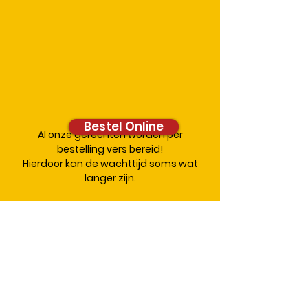
Bestel Online
Al onze gerechten worden per
bestelling vers bereid!
Hierdoor kan de wachttijd soms wat
langer zijn.
© 2021 Thai Restaurant Buriram
Vismarkt 1, 1621 AX Hoorn, tel.
0229-270090