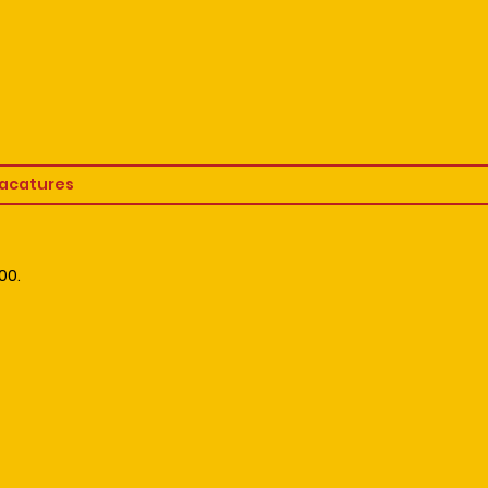
acatures
00.