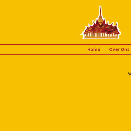
Home
Over Ons
W