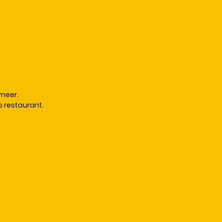
.
meer.
 restaurant.