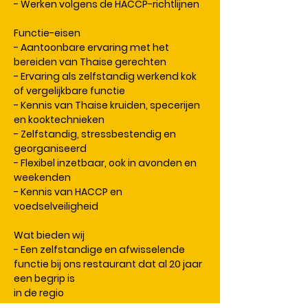
- Werken volgens de HACCP-richtlijnen
Functie-eisen
- Aantoonbare ervaring met het
bereiden van Thaise gerechten
- Ervaring als zelfstandig werkend kok
of vergelijkbare functie
- Kennis van Thaise kruiden, specerijen
en kooktechnieken
- Zelfstandig, stressbestendig en
georganiseerd
- Flexibel inzetbaar, ook in avonden en
weekenden
- Kennis van HACCP en
voedselveiligheid
Wat bieden wij
- Een zelfstandige en afwisselende
functie bij ons restaurant dat al 20 jaar
een begrip is
in de regio
- Prima salaris, afhankelijk van ervaring